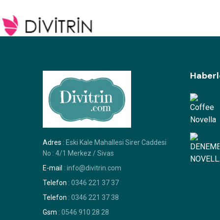
Haberl
Adres
: Eski Kale Mahallesi Sirer Caddesi
No : 4/1 Merkez / Sivas
E-mail
: info@divitrin.com
Telefon
: 0346 221 37 37
Telefon
: 0346 221 37 38
Gsm
: 0546 910 28 28