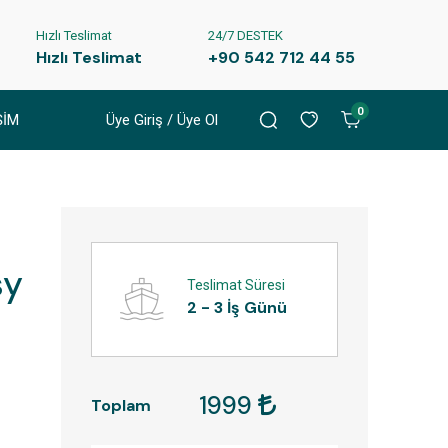
Hızlı Teslimat
24/7 DESTEK
Hızlı Teslimat
+90 542 712 44 55
0
ŞİM
Üye Giriş / Üye Ol
sy
Teslimat Süresi
2 - 3 İş Günü
1999
Toplam