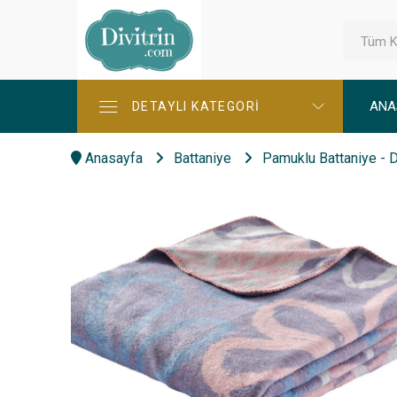
Tüm K
ANA
DETAYLI KATEGORİ
Anasayfa
Battaniye
Pamuklu Battaniye - 