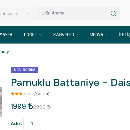
ategoriler
SAYFA
PROFIL
KAHVELER
MEDYA
İLETİ
Daisy
%33 INDIRIM
Pamuklu Battaniye - Dai
(0 yorum)
1999
2999
Adet