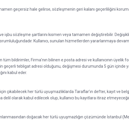
mamen geçersiz hale gelirse, sözleşmenin geri kalanı geçerliliğini kor
e işbu sözleşme şartlarını kısmen veya tamamen değiştirebilir. Değişiklikl
ın sorumluluğundadır. Kullanıcı, sunulan hizmetlerden yararlanmaya devam e
n tüm bildirimler, Firma’nın bilinen e.posta adresi ve kullanıcının üyelik f
resin geçerli tebligat adresi olduğunu, değişmesi durumunda 5 gün içinde yaz
ğını kabul eder.
için çıkabilecek her türlü uyuşmazlıklarda Taraflar’ın defter, kayıt ve belgel
lil olarak kabul edilecek olup, kullanıcı bu kayıtlara itiraz etmeyeceği
anmasından doğacak her türlü uyuşmazlığın çözümünde İstanbul (Merke