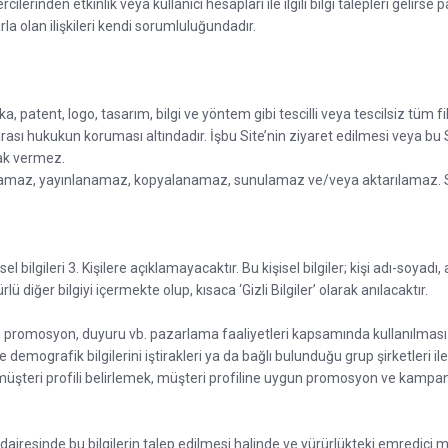
lerinden etkinlik veya kullanıcı hesapları ile ilgili bilgi talepleri gelirse 
rla olan ilişkileri kendi sorumluluğundadır.
a, patent, logo, tasarım, bilgi ve yöntem gibi tescilli veya tescilsiz tüm fi
slararası hukukun koruması altındadır. İşbu Site’nin ziyaret edilmesi veya b
hak vermez.
ğaltılamaz, yayınlanamaz, kopyalanamaz, sunulamaz ve/veya aktarılamaz. Si
şisel bilgileri 3. Kişilere açıklamayacaktır. Bu kişisel bilgiler; kişi adı-soy
lü diğer bilgiyi içermekte olup, kısaca ‘Gizli Bilgiler’ olarak anılacaktır.
 promosyon, duyuru vb. pazarlama faaliyetleri kapsamında kullanılması ile
e demografik bilgilerini iştirakleri ya da bağlı bulunduğu grup şirketleri 
 müşteri profili belirlemek, müşteri profiline uygun promosyon ve kampan
lü dairesinde bu bilgilerin talep edilmesi halinde ve yürürlükteki emred