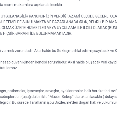
a resmi makamlara açıklanabilecektir.
İ UYGULANABİLİR KANUNUN İZİN VERDİĞİ AZAMİ ÖLÇÜDE GEÇERLİ O
ĞU” TEMELDE SUNULMAKTA VE PAZARLANABİLİRLİK, BELİRLİ BİR AM
 OLMAK ÜZERE HİZMETLER VEYA UYGULAMA İLE İLGİLİ OLARAK (BUNL
İKTE HİÇBİR GARANTİDE BULUNMAMAKTADIR.
rini vermek zorundadır. Aksi halde bu Sözleşme ihlal edilmiş sayılacak ve K
 ve hesap güvenliğinden kendisi sorumludur. Aksi halde oluşacak veri kayı
 tutulamaz.
ın, patlamalar, iç savaşlar, savaşlar, ayaklanmalar, halk hareketleri, seferb
 gibi sebeplerden (aşağıda birlikte "Mücbir Sebep” olarak anılacaktır.) dol
eğildir. Bu sürede Taraflar’ın işbu Sözleşme’den doğan hak ve yükümlülük