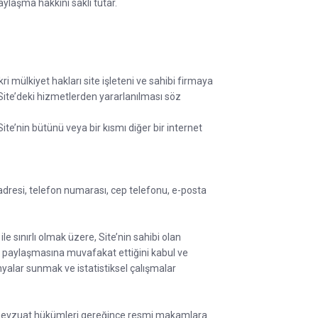
paylaşma hakkını saklı tutar.
kri mülkiyet hakları site işleteni ve sahibi firmaya
u Site’deki hizmetlerden yararlanılması söz
te’nin bütünü veya bir kısmı diğer bir internet
adı, adresi, telefon numarası, cep telefonu, e-posta
 sınırlı olmak üzere, Site’nin sahibi olan
ile paylaşmasına muvafakat ettiğini kabul ve
yalar sunmak ve istatistiksel çalışmalar
ici mevzuat hükümleri gereğince resmi makamlara