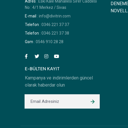
Adres
: Eski Kale Mahallesi Sirer Caddesi
No : 4/1 Merkez / Sivas
E-mail
: info@divitrin.com
Telefon
: 0346 221 37 37
Telefon
: 0346 221 37 38
Gsm
: 0546 910 28 28
E-BÜLTEN KAYIT
Kampanya ve indirimlerden güncel
olarak haberdar olun