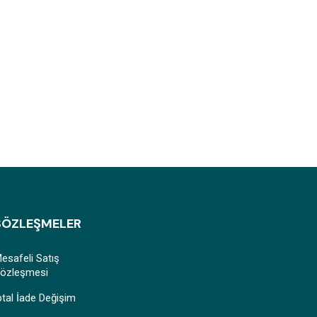
SÖZLEŞMELER
esafeli Satış
özleşmesi
ptal İade Değişim