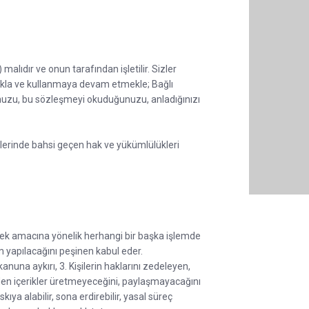
ıdır ve onun tarafından işletilir. Sizler
makla ve kullanmaya devam etmekle; Bağlı
nuzu, bu sözleşmeyi okuduğunuzu, anladığınızı
iklerinde bahsi geçen hak ve yükümlülükleri
mek amacına yönelik herhangi bir başka işlemde
m yapılacağını peşinen kabul eder.
anuna aykırı, 3. Kişilerin haklarını zedeleyen,
ik eden içerikler üretmeyeceğini, paylaşmayacağını
ya alabilir, sona erdirebilir, yasal süreç