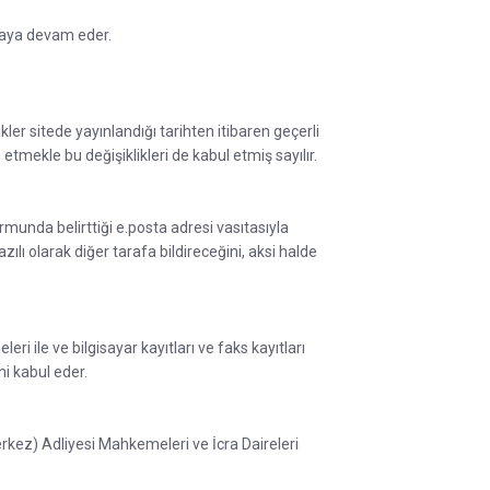
umaya devam eder.
er sitede yayınlandığı tarihten itibaren geçerli
tmekle bu değişiklikleri de kabul etmiş sayılır.
ormunda belirttiği e.posta adresi vasıtasıyla
ılı olarak diğer tarafa bildireceğini, aksi halde
eri ile ve bilgisayar kayıtları ve faks kayıtları
ni kabul eder.
z) Adliyesi Mahkemeleri ve İcra Daireleri