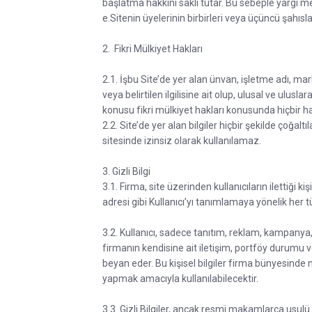
başlatma hakkını saklı tutar. Bu sebeple yargı merci
e.Sitenin üyelerinin birbirleri veya üçüncü şahısla
2. Fikri Mülkiyet Hakları
2.1. İşbu Site’de yer alan ünvan, işletme adı, mark
veya belirtilen ilgilisine ait olup, ulusal ve ulu
konusu fikri mülkiyet hakları konusunda hiçbir 
2.2. Site’de yer alan bilgiler hiçbir şekilde ço
sitesinde izinsiz olarak kullanılamaz.
3. Gizli Bilgi
3.1. Firma, site üzerinden kullanıcıların ilettiği ki
adresi gibi Kullanıcı’yı tanımlamaya yönelik her tür
3.2. Kullanıcı, sadece tanıtım, reklam, kampanya,
firmanın kendisine ait iletişim, portföy durumu v
beyan eder. Bu kişisel bilgiler firma bünyesinde
yapmak amacıyla kullanılabilecektir.
3.3. Gizli Bilgiler, ancak resmi makamlarca usu