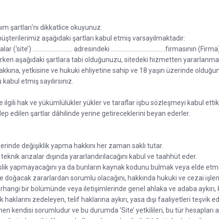
ım şartları’nı dikkatlice okuyunuz.
müşterilerimiz aşağıdaki şartları kabul etmiş varsayılmaktadır:
alar (‘site’) ……………………… adresindeki ……………………………….firmasının (Firma) mal
lanırken aşağıdaki şartlara tabi olduğunuzu, sitedeki hizmetten yararlan
ına, yetkisine ve hukuki ehliyetine sahip ve 18 yaşın üzerinde olduğu
kabul etmiş sayılırsınız.
 ilgili hak ve yükümlülükler yükler ve taraflar işbu sözleşmeyi kabul ett
p edilen şartlar dâhilinde yerine getireceklerini beyan ederler.
zerinde değişiklik yapma hakkını her zaman saklı tutar.
knik arızalar dışında yararlandırılacağını kabul ve taahhüt eder.
ndislik yapmayacağını ya da bunların kaynak kodunu bulmak veya elde et
de doğacak zararlardan sorumlu olacağını, hakkında hukuki ve cezai işle
 herhangi bir bölümünde veya iletişimlerinde genel ahlaka ve adaba aykırı, k
lik haklarını zedeleyen, telif haklarına aykırı, yasa dışı faaliyetleri teşv
kendisi sorumludur ve bu durumda ‘Site’ yetkilileri, bu tür hesapları askı