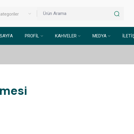
ategoriler
SAYFA
PROFIL
KAHVELER
MEDYA
İLETİ
şmesi