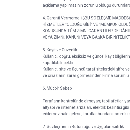
açıklama yapılmasının zorunlu olduğu durumlard
4. Garanti Vermeme: İŞBU SÖZLEŞME MADDES
HİZMETLER "OLDUĞU GİBİ” VE "MÜMKÜN OLDU
KONUSUNDA TÜM ZIMNİ GARANTİLER DE DÂHİL
VEYA ZIMNİ, KANUNİ VEYA BAŞKA BİR NİTEL
5. Kayıt ve Güvenlik
Kullanıcı, doğru, eksiksiz ve güncel kayıt bilgile
kapatılabilecektir.
Kullanıcı, site ve üçüncü taraf sitelerdeki şifre
ve cihazların zarar görmesinden Firma sorumlu
6. Mücbir Sebep
Tarafların kontrolünde olmayan; tabii afetler, yang
altyapı ve internet arızaları, elektrik kesintisi
edilemez hale gelirse, taraflar bundan sorumlu d
7. Sözleşmenin Bütünlüğü ve Uygulanabilirlik