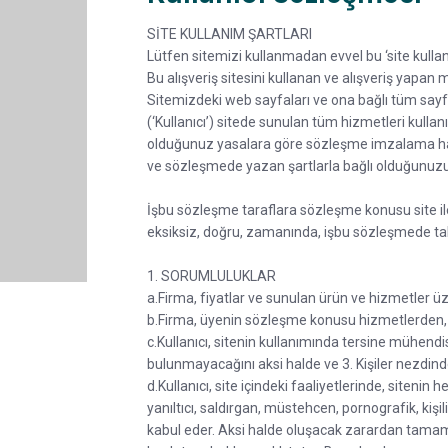
SİTE KULLANIM ŞARTLARI
Lütfen sitemizi kullanmadan evvel bu ‘site kullan
Bu alışveriş sitesini kullanan ve alışveriş yapan 
Sitemizdeki web sayfaları ve ona bağlı tüm sayf
(‘Kullanıcı’) sitede sunulan tüm hizmetleri kul
olduğunuz yasalara göre sözleşme imzalama hakk
ve sözleşmede yazan şartlarla bağlı olduğunuzu 
İşbu sözleşme taraflara sözleşme konusu site ile
eksiksiz, doğru, zamanında, işbu sözleşmede tale
1. SORUMLULUKLAR
a.Firma, fiyatlar ve sunulan ürün ve hizmetler ü
b.Firma, üyenin sözleşme konusu hizmetlerden, te
c.Kullanıcı, sitenin kullanımında tersine mühe
bulunmayacağını aksi halde ve 3. Kişiler nezdin
d.Kullanıcı, site içindeki faaliyetlerinde, sitenin
yanıltıcı, saldırgan, müstehcen, pornografik, kişi
kabul eder. Aksi halde oluşacak zarardan tamamen 