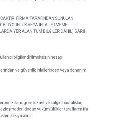
LACAKTIR. FİRMA TARAFINDAN SUNULAN
ACA UYGUNLUK VEYA İHLAL ETMEME
ARDA YER ALAN TÜM BİLGİLER DÂHİL) SARİH
ullanıcı bilgilendirilmeksizin hesap
plarından ve güvenlik ihlallerinden veya donanım
erlik ilanı, grev, lokavt ve salgın hastalıklar,
ayı sözleşmeden doğan yükümlülükler taraflarca ifa
leri askıya alınır.