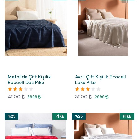
Mathilda Çift Kişilik
Avril Çift Kişilik Ecocell
Ecocell Düz Pike
Lüks Pike
4500
3500
3999
2999
%25
PIKE
%25
PIKE