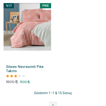
%17
PIKE
Silwes Nevresimli Pike
Takımı
1800
1500
Gösterim 1–1 & 15 Sonuç
1