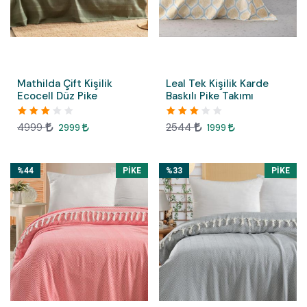
Mathilda Çift Kişilik
Leal Tek Kişilik Karde
Ecocell Düz Pike
Baskılı Pike Takımı
4999
2544
2999
1999
%44
PIKE
%33
PIKE