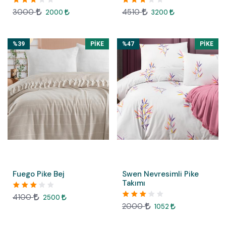
3000
4510
2000
3200
%39
PIKE
%47
PIKE
Fuego Pike Bej
Swen Nevresimli Pike
Takımı
4100
2500
2000
1052