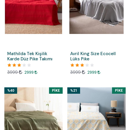
Mathilda Tek Kişilik
Avril King Size Ecocell
Karde Düz Pike Takımı
Lüks Pike
3999
3999
2999
2999
%40
PIKE
%21
PIKE