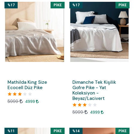
%17
PIKE
%17
PIKE
Mathilda King Size
Dimanche Tek Kişilik
Ecocell Düz Pike
Gofre Pike - Yat
Koleksiyon -
Beyaz/Lacivert
5999
4999
5999
4999
%11
PIKE
%14
PIKE