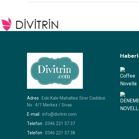
Haberl
Adres
: Eski Kale Mahallesi Sirer Caddesi
No : 4/1 Merkez / Sivas
E-mail
: info@divitrin.com
Telefon
: 0346 221 37 37
Telefon
: 0346 221 37 38